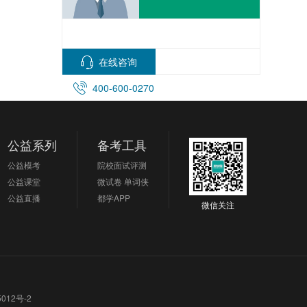
在线咨询
400-600-0270
公益系列
备考工具
公益模考
院校面试评测
公益课堂
微试卷
单词侠
公益直播
都学APP
微信关注
012号-2