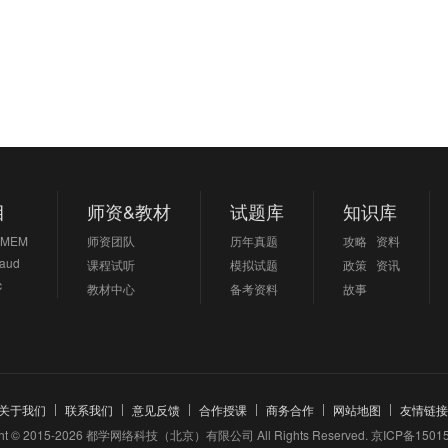
目
师资&教材
试题库
知识库
MEM
师资团队
历年真题
攻略
资料
aud
课程试听
模拟试题
政策
资讯
c
教材中心
备考资料
故事
关于我们
联系我们
意见反馈
合作授课
商务合作
网站地图
友情链接
ght © 2015-2026 都学网络科技（北京）有限公司 All Rights Reserved.
京ICP备15015