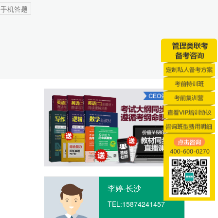
手机答题
李婷-长沙
TEL:
15874241457