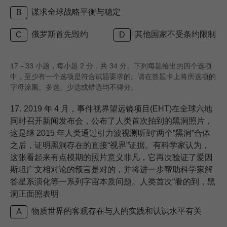
谋求全球战略平衡与稳定
B
俄罗斯首先毁约
其他国家不受条约限制
C
D
17～33 小题，每小题 2 分，共 34 分。下列每题给出的四个选项
中，至少有一个选项是符合试题要求的。请在答题卡上将所选项的
字母涂黑。多选、少选或错选均不得分。
17.
2019 年 4 月，事件视界望远镜项目(EHT)在全球六地
同时召开新闻发布会，公布了人类首次拍到的黑洞照片，
这是继 2015 年人类通过引力波视测听到“两个”黑洞”合体
之后，证明黑洞存在的直接“视界”证据。有科学家认为，
这张看起来有点模期的照片意义非凡，它再次验证了爱因
斯坦广文相对论的预言是对的，并将进一步帮助科学家解
答星系演化等一系列字宙本质问题。人类首次“看的到，黑
洞正面照表明
物质世界的客观存在与人的实践和认识水平有关
A