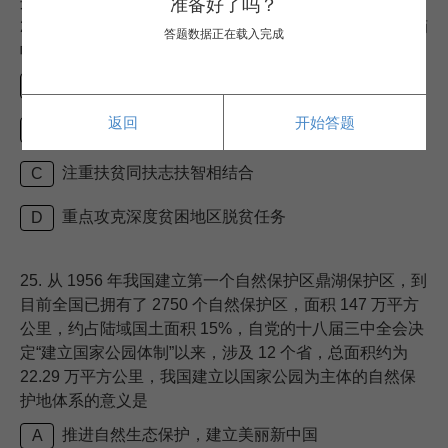
这一历史跨越的发展中国家。进入新时代，为了确保到
准备好了吗？
2020 年现行标准下农村贫困人口实现脱贫，贫困县全部摘
答题数据正在载入完成
帽的目标，我国的重要举措是
坚持精准扶贫，精准脱贫
A
返回
开始答题
强化党政一把手负总责的责任制
B
注重扶贫同扶志扶智相结合
C
重点攻克深度贫困地区脱贫任务
D
25.
从 1956 年我国建立第一个自然保护区鼎湖保护区，到
目前全国已拥有了 2750 个自然保护区，面积 147 万平方
公里，约占陆域国土面积 15%，自党的十八届三中全会决
定“建立国家公园体制”以来，涉及 12 个省，总面积约为
22.29 万平方公里，我国建立以国家公园为主体的自然保
护地体系的意义是
推进自然生态保护，建立美丽新中国
A