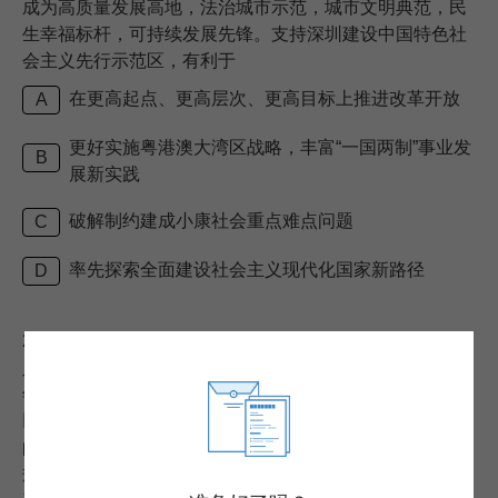
成为高质量发展高地，法治城市示范，城市文明典范，民
生幸福标杆，可持续发展先锋。支持深圳建设中国特色社
会主义先行示范区，有利于
在更高起点、更高层次、更高目标上推进改革开放
A
更好实施粤港澳大湾区战略，丰富“一国两制”事业发
B
展新实践
破解制约建成小康社会重点难点问题
C
率先探索全面建设社会主义现代化国家新路径
D
24.
消除贫困，改善民生，逐步实现共同富裕，是社会主
义的本质要求，是我们党的重要使命，新中国成立 70 余
年，我国已有 7 亿多人摆脱贫困，占全球减贫人口的 70%
以上， 中国是第一个完成联合国千年发展目标中减贫目标
的发展中国家，也是唯一一个实现了经济较快增长，与大
规模减贫同步，综合国力增强与人民生活水平提高同步，