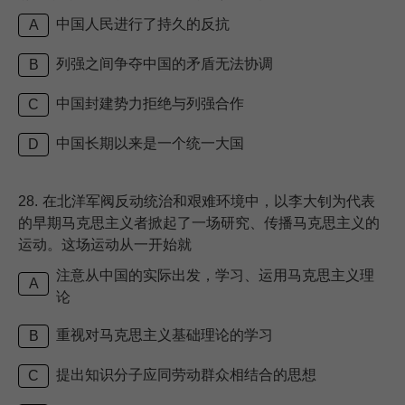
中国人民进行了持久的反抗
A
列强之间争夺中国的矛盾无法协调
B
中国封建势力拒绝与列强合作
C
中国长期以来是一个统一大国
D
28.
在北洋军阀反动统治和艰难环境中，以李大钊为代表
的早期马克思主义者掀起了一场研究、传播马克思主义的
运动。这场运动从一开始就
注意从中国的实际出发，学习、运用马克思主义理
A
论
重视对马克思主义基础理论的学习
B
提出知识分子应同劳动群众相结合的思想
C