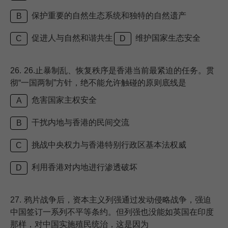
保护重要的自然生态系统和独特的自然遗产
B
促进人与自然和谐共生
维护国家生态安全
C
D
26.
26.止暴制乱、恢复秩序是香港当前最紧迫的任务。贯
彻“一国两制”方针，绝不能允许触碰的原则底线是
危害国家主权安全
A
干扰内地与香港的民间交流
B
挑战中央权力与香港特别行政区基本法权威
C
利用香港对内地进行渗透破坏
D
27.
鸦片战争后，资本主义列强通过发动侵略战争，强迫
中国签订一系列不平等条约。但列强也没能如英国在印度
那样，对中国实施殖民统治，这是因为