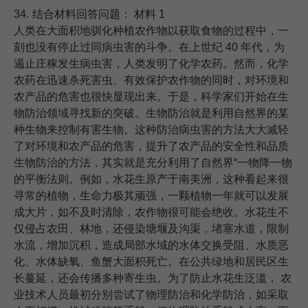
34.
结合材料回答问题： 材料 1
人类在大面积地驯化种植农作物以获取食物的过程中，一
刻也没有停止过同病虫害的斗争。在上世纪 40 年代，为
遏止庄稼发生病虫害，人类发明了化学农药。然而，化学
农药在迅速杀死害虫、有效保护农作物的同时，对环境和
农产品的危害也很快显现出来。于是，科学家们开始在生
物防治领域寻找新的突破。生物防治就是利用自然界的某
种生物来控制有害生物。这种防治病虫害的方法大大减轻
了对环境和农产品的危害，提升了农产品的安全性和品质
生物防治的方法，其实就是充分利用了自然界“一物降一物
的平衡法则。例如，水花生原产于南美洲，这种看起来很
寻常的植物，生命力极其顽强，一颗植物一年就可以发展
成大片，如不及时清除，农作物很可能会绝收。水花生不
仅侵占农田、林地，还侵染塘堰及沟渠，堵塞水道，限制
水流，增加沉积，造成局部水域的水体交换受阻、水质恶
化、水体缺氧、鱼蟹大面积死亡。在公共绿地和居民区生
长蔓延，还会传播多种寄生虫。为了防止水花生泛滥， 农
业技术人员最初分别尝试了物理防治和化学防治，如采取