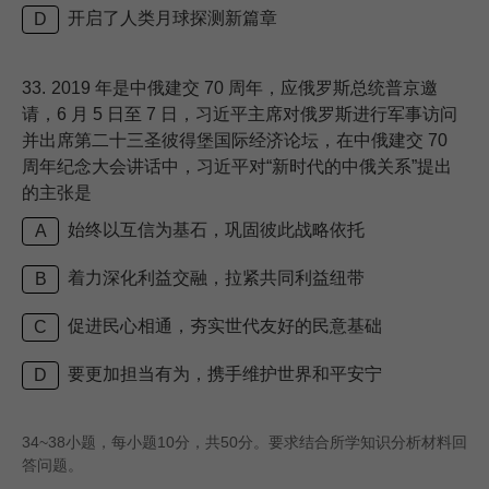
开启了人类月球探测新篇章
D
33.
2019 年是中俄建交 70 周年，应俄罗斯总统普京邀
请，6 月 5 日至 7 日，习近平主席对俄罗斯进行军事访问
并出席第二十三圣彼得堡国际经济论坛，在中俄建交 70
周年纪念大会讲话中，习近平对“新时代的中俄关系”提出
的主张是
始终以互信为基石，巩固彼此战略依托
A
着力深化利益交融，拉紧共同利益纽带
B
促进民心相通，夯实世代友好的民意基础
C
要更加担当有为，携手维护世界和平安宁
D
34~38小题，每小题10分，共50分。要求结合所学知识分析材料回
答问题。