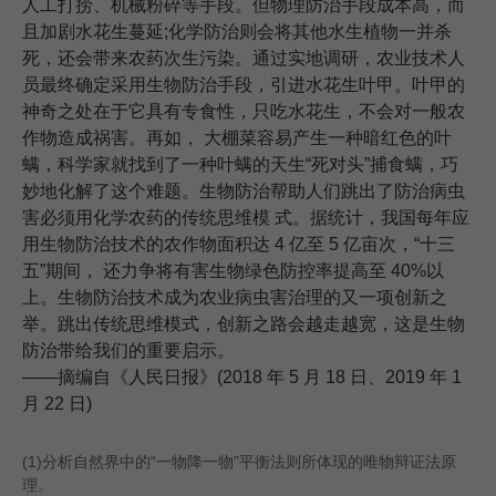
人工打捞、机械粉碎等手段。但物理防治手段成本高，而
且加剧水花生蔓延;化学防治则会将其他水生植物一并杀
死，还会带来农药次生污染。通过实地调研，农业技术人
员最终确定采用生物防治手段，引进水花生叶甲。叶甲的
神奇之处在于它具有专食性，只吃水花生，不会对一般农
作物造成祸害。再如， 大棚菜容易产生一种暗红色的叶
螨，科学家就找到了一种叶螨的天生“死对头”捕食螨，巧
妙地化解了这个难题。生物防治帮助人们跳出了防治病虫
害必须用化学农药的传统思维模 式。据统计，我国每年应
用生物防治技术的农作物面积达 4 亿至 5 亿亩次，“十三
五”期间， 还力争将有害生物绿色防控率提高至 40%以
上。生物防治技术成为农业病虫害治理的又一项创新之
举。跳出传统思维模式，创新之路会越走越宽，这是生物
防治带给我们的重要启示。
——摘编自《人民日报》(2018 年 5 月 18 日、2019 年 1
月 22 日)
(1)
分析自然界中的“一物降一物”平衡法则所体现的唯物辩证法原
理。