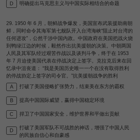
明确提出马克思主义与中国实际相结合的命题
D
29.
1950 年 6 月，朝鲜战争爆发，美国宣布武装援助南朝
鲜，同时命令其海军第七舰队开入台湾海峡“阻止对台湾的
任何进攻”，公然干涉中国内政。中国政府在美国把战火烧
到鸭绿江边的时候，毅然作出抗美援朝的决策。中朝两国
人民及其军队经过艰苦作战以及谈判斗争，终于在 1953
年 7 月迫使美国代表在停战决定上签字。克拉克后来在回
忆录中沮丧道： “我是美国历史唯一一个在没有取得胜利
的停战协定上签字的司令官。”抗美援朝战争的胜利
打破了美国侵略扩张势力，结束美在东方的霸权
A
提高中国国际威望，赢得中国稳定环境
B
捍卫了中国国家安全，维护世界和平做出贡献
C
打破了美国军队不可战胜的神话，增强了中国人民
D
的民族自信心和自豪感