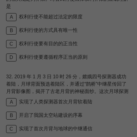
是
权利行使不能超过法定的限度
A
权利行使的方式具有唯一性
B
权利行使要有目的的正当性
C
权利行使要遵循程序正当的原则
D
32.
2019 年 1 月 3 日 10 时 26 分，嫦娥四号探测器成功
着陆，月球背面预选着陆区，并通过“鹊桥”中继星传回了
月背影像图，揭开了古老月背的神秘面纱。这次月球探测
实现了人类探测器首次月背软着陆
A
开启了我国太空站建设的序幕
B
实现了首次月背与地球的中继通信
C