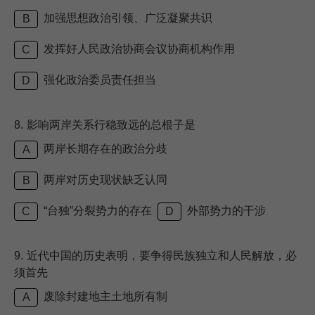
加强思想政治引领、广泛凝聚共识
B
发挥好人民政治协商会议协商机构作用
C
强化政治委员责任担当
D
8.
影响两岸关系行稳致远的总根子是
两岸长期存在的政治分歧
A
两岸对历史现状缺乏认同
B
“台独”分裂势力的存在
外部势力的干涉
C
D
9.
近代中国的历史表明，要争得民族独立和人民解放，必
须首先
废除封建地主土地所有制
A