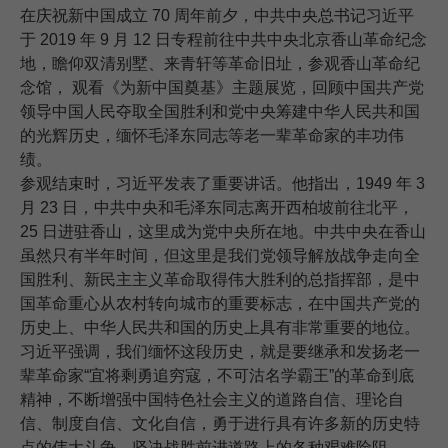
在庆祝新中国成立 70 周年前夕，中共中央总书记习近平
于 2019 年 9 月 12 日专程前往中共中央北京香山革命纪念
地，瞻仰双清别墅、来青轩等革命旧址，参观香山革命纪
念馆， 观看《为新中国奠基》主题展览，回顾中国共产党
领导中国人民夺取全国胜利和党中央筹建中华人民共和国
的光辉历史，缅怀毛泽东同志等老一辈革命家的丰功伟
绩。
参观结束时，习近平发表了重要讲话。他指出，1949 年 3
月 23 日，中共中央和毛泽东同志离开西柏坡前往北平，
25 日进驻香山，这里成为党中央所在地。中共中央在香山
虽然只有半年时间，但这里是我们党领导解放战争走向全
国胜利、新民主主义革命取得伟大胜利的总指挥部，是中
国革命重心从农村转向城市的重要标志，在中国共产党的
历史上、中华人民共和国的历史上具有非常重要的地位。
习近平强调，我们缅怀这段历史，就是要继承和发扬老一
辈革命家“宜将剩勇追穷寇，不可沽名学霸王”的革命到底
精神，不断增强中国特色社会主义的道路自信、理论自
信、制度自信、文化自信，勇于进行具有许多新的历史特
点的伟大斗争，坚决战胜前进道路上的各种艰难险阻，