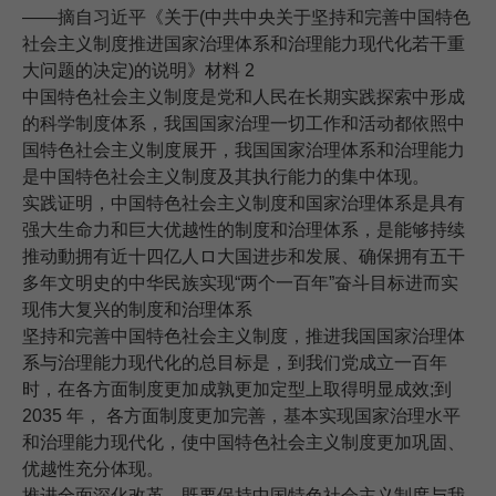
——摘自习近平《关于(中共中央关于坚持和完善中国特色
社会主义制度推进国家治理体系和治理能力现代化若干重
大问题的决定)的说明》材料 2
中国特色社会主义制度是党和人民在长期实践探索中形成
的科学制度体系，我国国家治理一切工作和活动都依照中
国特色社会主义制度展开，我国国家治理体系和治理能力
是中国特色社会主义制度及其执行能力的集中体现。
实践证明，中国特色社会主义制度和国家治理体系是具有
强大生命力和巨大优越性的制度和治理体系，是能够持续
推动動拥有近十四亿人ロ大国进步和发展、确保拥有五干
多年文明史的中华民族实现“两个一百年”奋斗目标进而实
现伟大复兴的制度和治理体系
坚持和完善中国特色社会主义制度，推进我国国家治理体
系与治理能力现代化的总目标是，到我们党成立一百年
时，在各方面制度更加成孰更加定型上取得明显成效;到
2035 年， 各方面制度更加完善，基本实现国家治理水平
和治理能力现代化，使中国特色社会主义制度更加巩固、
优越性充分体现。
推进全面深化改革，既要保持中国特色社会主义制度与我