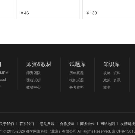
￥
46
￥
139
目
师资&教材
试题库
知识库
MEM
师资团队
历年真题
攻略
资料
aud
课程试听
模拟试题
政策
资讯
c
教材中心
备考资料
故事
关于我们
联系我们
意见反馈
合作授课
商务合作
网站地图
友情链接
ght © 2015-2026 都学网络科技（北京）有限公司 All Rights Reserved.
京ICP备15015