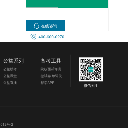
在线咨询
400-600-0270
公益系列
备考工具
公益模考
院校面试评测
公益课堂
微试卷
单词侠
公益直播
都学APP
微信关注
012号-2