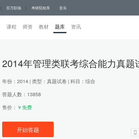
|
百万职场
|
考研院校库
音乐
页
课程
师资
教材
题库
(current)
资讯
2014年管理类联考综合能力真题
年份：2014 | 类型：真题试卷 | 科目：综合
答题人数：13858
售价：
￥免费
开始答题