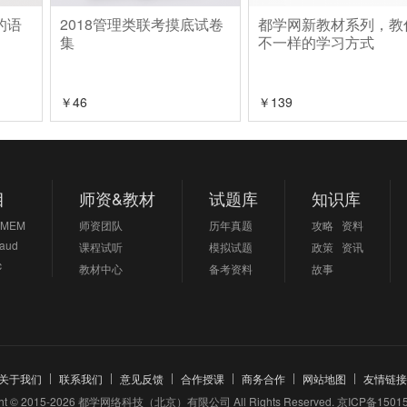
的语
2018管理类联考摸底试卷
都学网新教材系列，教
集
不一样的学习方式
￥
46
￥
139
目
师资&教材
试题库
知识库
MEM
师资团队
历年真题
攻略
资料
aud
课程试听
模拟试题
政策
资讯
c
教材中心
备考资料
故事
关于我们
联系我们
意见反馈
合作授课
商务合作
网站地图
友情链接
ght © 2015-2026 都学网络科技（北京）有限公司 All Rights Reserved.
京ICP备15015