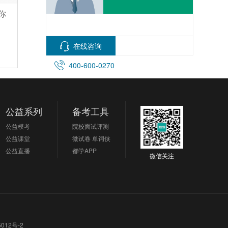
你
在线咨询
400-600-0270
公益系列
备考工具
公益模考
院校面试评测
公益课堂
微试卷
单词侠
公益直播
都学APP
微信关注
012号-2