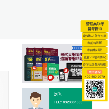
刘飞
TEL:
18328364683